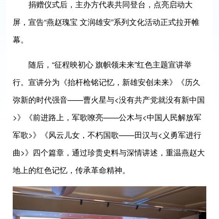
捐赠仪式后，主办方代表共同登台，点亮启动大
屏，宣告“燕赵瑰宝 文润雄安”系列文化活动正式拉开帷
幕。
随后，“征程映初心 旗帜领未来”红色主题宣讲举
行。宣讲分为《抬杆枪铭记忆，新雄安创未来》《历久
弥新的时代强音——曹火星与<没有共产党就没有新中国
>》《前进路上，军歌嘹亮——公木与<中国人民解放军
军歌>》《风云儿女，不朽国歌——田汉与<义勇军进行
曲>》四个篇章，通过珍贵史料与深情讲述，重温燕赵大
地上的红色记忆，传承革命精神。