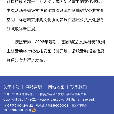
计接待读者超一百万人次，成为新区重要的文化地标。
本次活动是省级文博资源首次系统性落地雄安公共文化
空间，标志着京津冀文化协同发展在基层公共文化服务
领域取得新进展。
按照安排，2026年暑期，“燕赵瑰宝 文润雄安”系列
主题活动将持续在雄安图书馆开展，后续活动报名信息
将通过官方渠道发布。
关于本站
|
网站声明
|
网站地图
|
联系我们
主办：中共河北雄安新区工作委员会 河北雄安新区管理委员会
Copyright ©2017 - 2025 www.xiongan.gov.cn All Rights Reserved.
京ICP证010042号-22
网站标识码1399000001
冀公网安备
13062902000079号