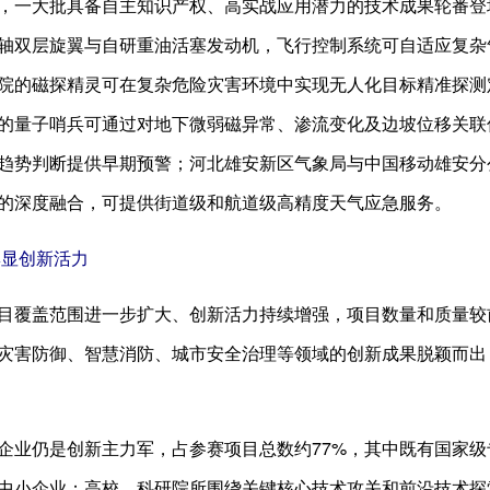
，一大批具备自主知识产权、高实战应用潜力的技术成果轮番登场
轴双层旋翼与自研重油活塞发动机，飞行控制系统可自适应复杂
院的磁探精灵可在复杂危险灾害环境中实现无人化目标精准探测
的量子哨兵可通过对地下微弱磁异常、渗流变化及边坡位移关联
趋势判断提供早期预警；河北雄安新区气象局与中国移动雄安分公
的深度融合，可提供街道级和航道级高精度天气应急服务。
彰显创新活力
目覆盖范围进一步扩大、创新活力持续增强，项目数量和质量较前
灾害防御、智慧消防、城市安全治理等领域的创新成果脱颖而出
企业仍是创新主力军，占参赛项目总数约77%，其中既有国家级
中小企业；高校、科研院所围绕关键核心技术攻关和前沿技术探