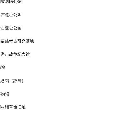
初故居陈列馆
考古遗址公园
考古遗址公园
岛语族考古研究基地
年游击战争纪念馆
书院
纪念馆（故居）
博物馆
颜村铺革命旧址