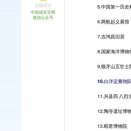
扫描关注
5.中国第一历史
中国雄安官网
微信公众号
6.两航起义展馆
7.吉鸿昌旧居
8.国家海洋博物
9.狼牙山五壮士
10.白洋淀雁翎
11.兴县四·八烈
12.陶寺遗址博
13.昭君博物院