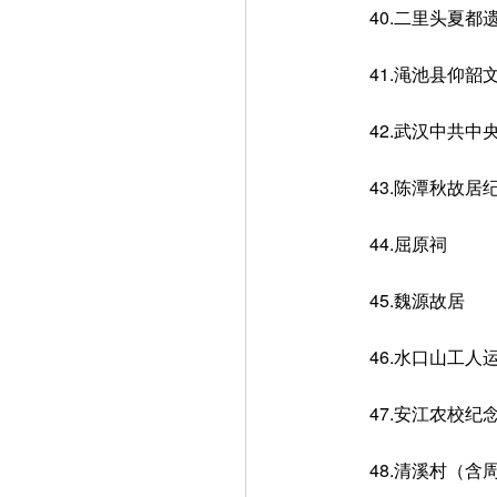
40.二里头夏都
41.渑池县仰韶
42.武汉中共中
43.陈潭秋故居
44.屈原祠
45.魏源故居
46.水口山工人
47.安江农校纪
48.清溪村（含周