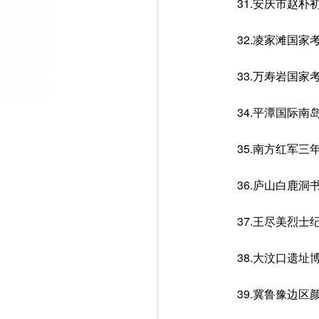
31.安庆市赵朴
32.凌家滩国家
33.万寿岩国家
34.平潭国际南
35.南方红军三
36.庐山白鹿洞
37.王尽美烈士
38.大汶口遗址
39.冀鲁豫边区