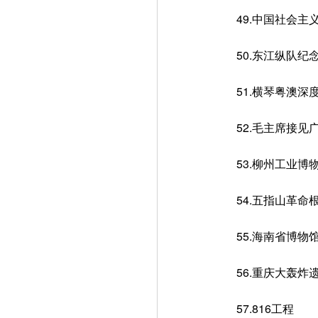
49.中国社会主义
50.东江纵队纪
51.横琴粤澳深
52.毛主席接见
53.柳州工业博
54.五指山革命
55.海南省博物
56.重庆大轰炸
57.816工程