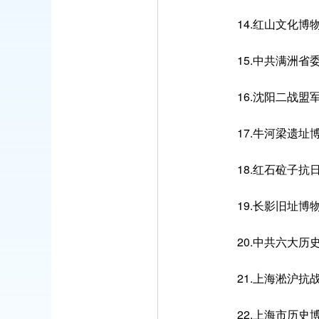
14.红山文化博
15.中共满洲省
16.沈阳二战盟
17.牛河梁遗址
18.红石砬子抗日
19.长影旧址博物
20.中共六大历
21.上海淞沪抗
22.上海市历史博