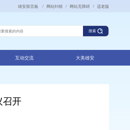
雄安留言板
/
网站纠错
/
网站无障碍
/
适老版
搜索
互动交流
大美雄安
议召开