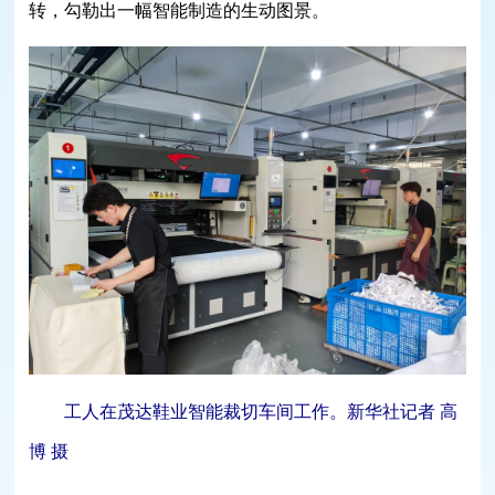
转，勾勒出一幅智能制造的生动图景。
工人在茂达鞋业智能裁切车间工作。新华社记者 高
博 摄