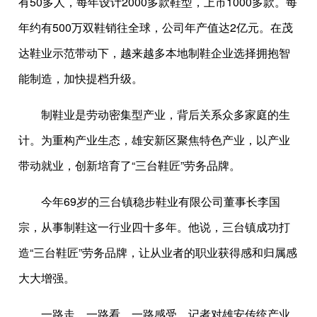
有50多人，每年设计2000多款鞋型，上市1000多款。每
年约有500万双鞋销往全球，公司年产值达2亿元。在茂
达鞋业示范带动下，越来越多本地制鞋企业选择拥抱智
能制造，加快提档升级。
制鞋业是劳动密集型产业，背后关系众多家庭的生
计。为重构产业生态，雄安新区聚焦特色产业，以产业
带动就业，创新培育了“三台鞋匠”劳务品牌。
今年69岁的三台镇稳步鞋业有限公司董事长李国
宗，从事制鞋这一行业四十多年。他说，三台镇成功打
造“三台鞋匠”劳务品牌，让从业者的职业获得感和归属感
大大增强。
一路走、一路看、一路感受，记者对雄安传统产业