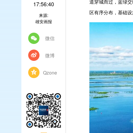
道穿城而过，蓝绿交
17:56:40
区有序分布，基础设
来源:
雄安画报
微信
微博
Qzone