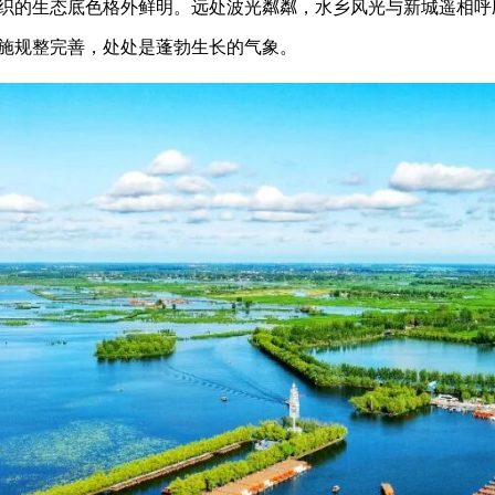
织的生态底色格外鲜明。远处波光粼粼，水乡风光与新城遥相呼
施规整完善，处处是蓬勃生长的气象。