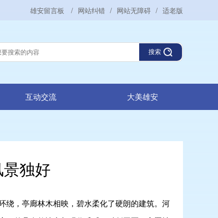
雄安留言板
/
网站纠错
/
网站无障碍
/
适老版
搜索
互动交流
大美雄安
风景独好
环绕，亭廊林木相映，碧水柔化了硬朗的建筑。河