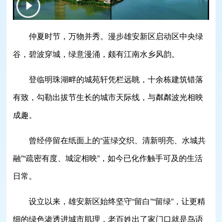
仲夏时节，万物并秀。漫步雄安新区启动区中央绿
谷，碧波穿城，绿意漫涌，颇有江南水乡风韵。
登临明珠湖畔的城苑轩凭栏远眺，十余栋建筑错落
有致，勾勒出拔节生长的城市天际线，与粼粼波光相映
成趣。
曾经停留在纸面上的“蓝绿交织、清新明亮、水城共
融”“疏密有度、城淀相映”，如今已化作触手可及的生活
日常。
设立以来，雄安新区始终坚守“留白”“留绿”，让更精
细的绿色渗透进城市肌理，老百姓出了家门口就是鸟语