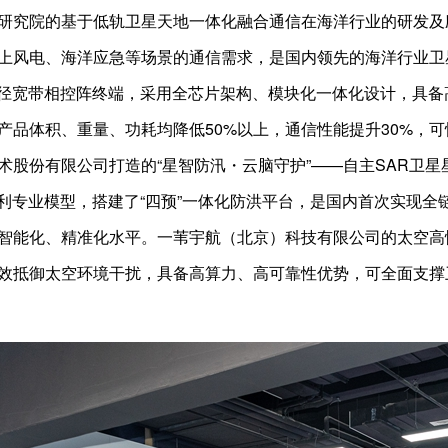
研究院的基于低轨卫星天地一体化融合通信在海洋行业的研发及
上风电、海洋应急等场景的通信需求，是国内领先的海洋行业卫
效口径宽带相控阵终端，采用全芯片架构、模块化一体化设计，具
产品体积、重量、功耗均降低50%以上，通信性能提升30%，
术股份有限公司打造的“星智防汛・云脑守护”——自主SAR卫星
水利专业模型，搭建了“四预”一体化防洪平台，是国内首次实现
智能化、精准化水平。一苇宇航（北京）科技有限公司的太空高
效抵御太空环境干扰，具备高算力、高可靠性优势，可全面支撑