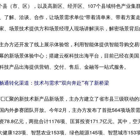
7个县（市、区），以及高新区、经开区、107个县域特色产业
、了解、洽谈、合作，让场景需求单位“带着清单来、带着方案走
家、场景技术提供方和场景经理人现场讲解演示，解密场景背后
主办方还开发了线上展示体验馆，利用智能体提供智能导购交易
幕的新场景体验中心；搭建云枢科技出海平台，目前已经在美国
科技产品出海提供营销、交付、售后、金融等一站式服务。
畅通转化渠道：技术与需求“双向奔赴”有了新桥梁
汇汇聚的新技术新产品新场景，主办方建立了省市县三级联动的
内外参赛团队开放。今年2月，主办方发布了首批564项场景需求
78.8亿元，两批合计1176项、匡算投资171.7亿元。其中，空
大健康123项、智慧农业153项、绿色能源145项、智慧城市15