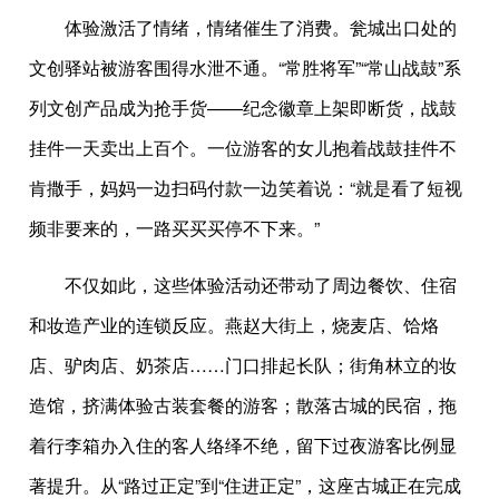
体验激活了情绪，情绪催生了消费。瓮城出口处的
文创驿站被游客围得水泄不通。“常胜将军”“常山战鼓”系
列文创产品成为抢手货——纪念徽章上架即断货，战鼓
挂件一天卖出上百个。一位游客的女儿抱着战鼓挂件不
肯撒手，妈妈一边扫码付款一边笑着说：“就是看了短视
频非要来的，一路买买买停不下来。”
不仅如此，这些体验活动还带动了周边餐饮、住宿
和妆造产业的连锁反应。燕赵大街上，烧麦店、饸烙
店、驴肉店、奶茶店……门口排起长队；街角林立的妆
造馆，挤满体验古装套餐的游客；散落古城的民宿，拖
着行李箱办入住的客人络绎不绝，留下过夜游客比例显
著提升。从“路过正定”到“住进正定”，这座古城正在完成