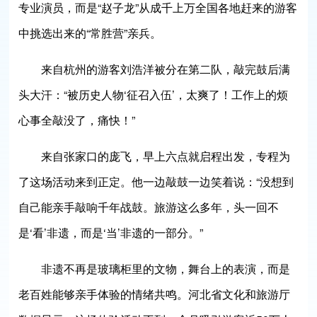
专业演员，而是“赵子龙”从成千上万全国各地赶来的游客
中挑选出来的“常胜营”亲兵。
来自杭州的游客刘浩洋被分在第二队，敲完鼓后满
头大汗：“被历史人物‘征召入伍’，太爽了！工作上的烦
心事全敲没了，痛快！”
来自张家口的庞飞，早上六点就启程出发，专程为
了这场活动来到正定。他一边敲鼓一边笑着说：“没想到
自己能亲手敲响千年战鼓。旅游这么多年，头一回不
是‘看’非遗，而是‘当’非遗的一部分。”
非遗不再是玻璃柜里的文物，舞台上的表演，而是
老百姓能够亲手体验的情绪共鸣。河北省文化和旅游厅