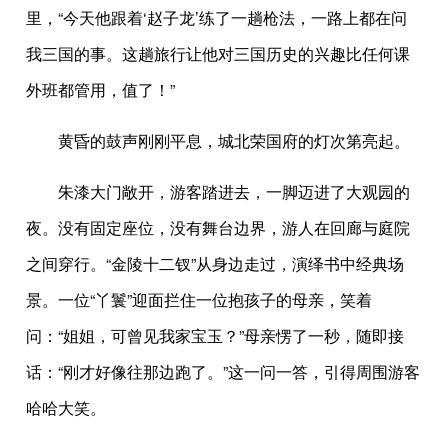
里，“今天他跟着‘赵子龙’练了一趟枪法，一路上都在问
我三国的事。这趟旅行让他对三国历史的兴趣比任何课
外班都管用，值了！”
黄昏的鼓声刚刚平息，城北荣国府的灯次第亮起。
朱漆大门敞开，游客踏进去，一脚迈进了大观园的
夜。没有固定座位，没有舞台边界，游人在回廊与庭院
之间穿行。“金陵十二钗”从身边走过，演绎书中经典场
景。一位“丫鬟”迎面拦住一位抱孩子的母亲，笑着
问：“姐姐，可曾见我家宝玉？”母亲愣了一秒，随即接
话：“刚才好像往那边跑了。”这一问一答，引得周围游客
哈哈大笑。