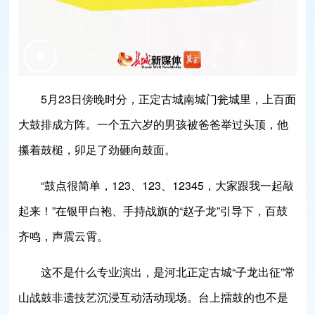
5月23日傍晚时分，正定古城南城门瓮城里，上百面
大鼓排成方阵。一个五六岁的男孩被爸爸举过头顶，他
攥着鼓槌，卯足了劲砸向鼓面。
“鼓点很简单，123、123、12345，大家跟我一起敲
起来！”在银甲白袍、手持战旗的“赵子龙”引导下，百鼓
齐鸣，声震云霄。
这不是什么专业演出，是河北正定古城“子龙出征”常
山战鼓非遗技艺沉浸互动活动现场。台上擂鼓的也不是