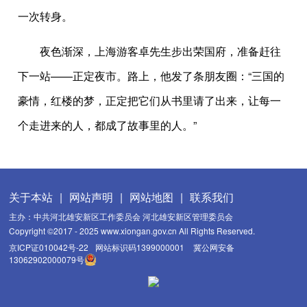
一次转身。
夜色渐深，上海游客卓先生步出荣国府，准备赶往
下一站——正定夜市。路上，他发了条朋友圈：“三国的
豪情，红楼的梦，正定把它们从书里请了出来，让每一
个走进来的人，都成了故事里的人。”
关于本站
|
网站声明
|
网站地图
|
联系我们
主办：中共河北雄安新区工作委员会 河北雄安新区管理委员会
Copyright ©2017 - 2025 www.xiongan.gov.cn All Rights Reserved.
京ICP证010042号-22
网站标识码1399000001
冀公网安备
13062902000079号