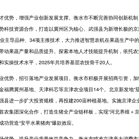
优势，增强产业创新发展支撑。衡水市不断完善协同创新机制
势科技资源合作，打造以冀州区为核心、武强县为新增长极的京
农业主导品种、34项主推技术，大力推进智慧农机在果蔬生产中
带动果蔬产量和品质提升。探索本地人才技能提升机制，依托农
和实操技术水平，2025年共培养基层农技骨干20人。
优势，招引落地产业发展项目。衡水市积极开展招商引资，加
金福腾冀州基地、天津科芯等京津农业项目14个。北京新发地“茄
强县进一步扩大投资规模，再投建200亩种植基地。实施京津企业
首农集团深化合作，打造生猪全产业链样板，实现“河北养殖＋京
成功营造“安平水果猪肉”爆款效应。
势，提升产业质量效益竞争力。衡水市瞄准京津庞大消费市场