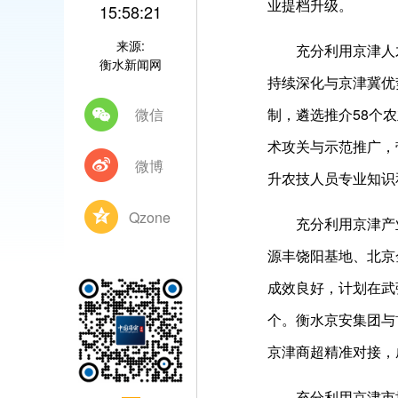
业提档升级。
15:58:21
来源:
充分利用京津人才
衡水新闻网
持续深化与京津冀优
微信
制，遴选推介58个
术攻关与示范推广，
微博
升农技人员专业知识
Qzone
充分利用京津产业
源丰饶阳基地、北京
成效良好，计划在武
个。衡水京安集团与
京津商超精准对接，
充分利用京津市场优