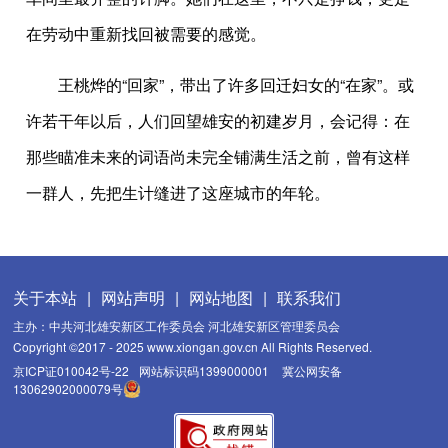
在劳动中重新找回被需要的感觉。
王桃烨的“回家”，带出了许多回迁妇女的“在家”。或
许若干年以后，人们回望雄安的初建岁月，会记得：在
那些瞄准未来的词语尚未完全铺满生活之前，曾有这样
一群人，先把生计缝进了这座城市的年轮。
关于本站
|
网站声明
|
网站地图
|
联系我们
主办：中共河北雄安新区工作委员会 河北雄安新区管理委员会
Copyright ©2017 - 2025 www.xiongan.gov.cn All Rights Reserved.
京ICP证010042号-22
网站标识码1399000001
冀公网安备
13062902000079号