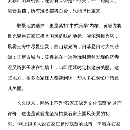
要精准测算机位，还要看天公是否作美，一旦遇雨天、
浓云遮挡，所有准备都将白费，只能择日重来。
取景地的选择，更是紧扣“中式美学”内核。黄睿龙将
目光聚焦石家庄极具国风韵味的地标。滹沱河揽秀塔，
晨雾云海中尽显空灵；西山紫光阁，日落悬日时大气磅
礴；正定古城内，黄睿龙在一次游玩时偶然发现临济寺
澄灵塔影子映在红墙上，当即用延时定格这份美丽。这
些地方，很多石家庄人都曾到访，却大多在匆忙中错过
其美丽。
长久以来，网络上不乏“石家庄缺乏文化底蕴”的片面
评价，这也是黄睿龙坚持拍摄石家庄国风美景的初
衷。“网上很多人说石家庄是没底蕴的城市，但我在石家