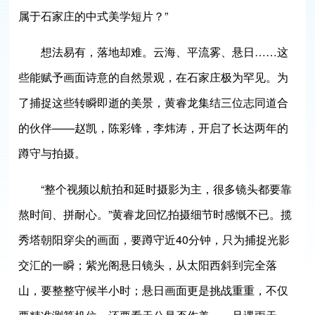
属于石家庄的中式美学短片？”
想法易有，落地却难。云海、平流雾、悬日……这
些能赋予画面诗意的自然景观，在石家庄极为罕见。为
了捕捉这些转瞬即逝的美景，黄睿龙集结三位志同道合
的伙伴——赵凯，陈彩锋，李炜涛，开启了长达两年的
蹲守与拍摄。
“整个视频以航拍和延时摄影为主，很多镜头都要靠
熬时间、拼耐心。”黄睿龙回忆拍摄细节时感慨不已。揽
秀塔朝阳穿尖的画面，要蹲守近40分钟，只为捕捉光影
交汇的一瞬；紫光阁悬日镜头，从太阳西斜到完全落
山，要整整守候半小时；悬日画面更是挑战重重，不仅