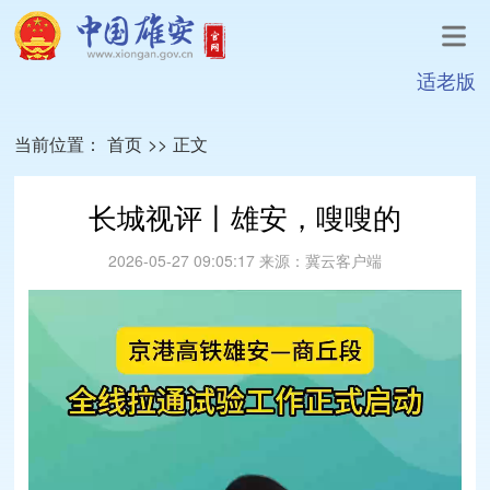
适老版
当前位置：
首页
>>
正文
长城视评丨雄安，嗖嗖的
2026-05-27 09:05:17
来源：
冀云客户端