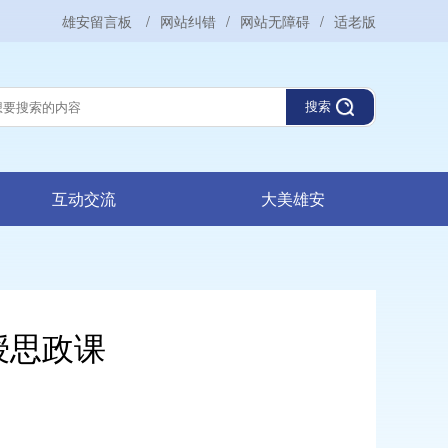
雄安留言板
/
网站纠错
/
网站无障碍
/
适老版
搜索
互动交流
大美雄安
授思政课