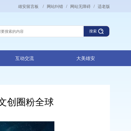
雄安留言板
/
网站纠错
/
网站无障碍
/
适老版
搜索
互动交流
大美雄安
，文创圈粉全球