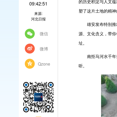
的历史积淀与人文蕴
09:42:51
塑了这片土地的精神
来源:
河北日报
雄安发布特别推出《
微信
源、文化含义，带你
址。
微博
南拒马河水千年奔
Qzone
听。