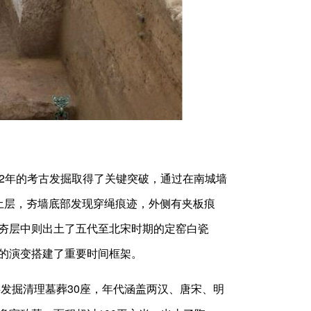
22年的考古发掘取得了关键突破，通过在南城墙
土层，夯墙底部发现穿绳痕迹，外侧有夹板痕
夯层中则出土了五代至北宋时期的定窑白瓷
的演变搭建了重要时间框架。
发掘清理墓葬30座，年代涵盖两汉、唐宋、明