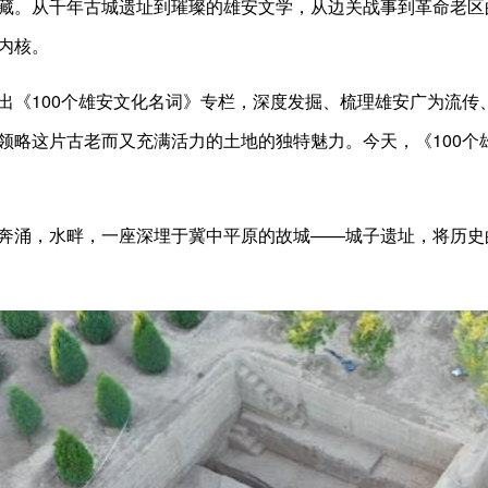
藏。从千年古城遗址到璀璨的雄安文学，从边关战事到革命老区
内核。
100个雄安文化名词》专栏，深度发掘、梳理雄安广为流传
领略这片古老而又充满活力的土地的独特魅力。今天，《100个
涌，水畔，一座深埋于冀中平原的故城——城子遗址，将历史