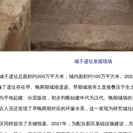
城子遗址发掘现场
遗址总面积约300万平方米，城内面积约100万平方米。20
确了遗址存在早、晚两期城墙遗迹。早期城墙夯土直接叠压于生
为平地起建、分层版筑，初步判断始建年代为汉代。晚期城墙的
古人员还发现了早晚两期对应的环壕水系，这一发现为研究城址
样提供了关键线索。2021年，为配合新区基础设施建设，共