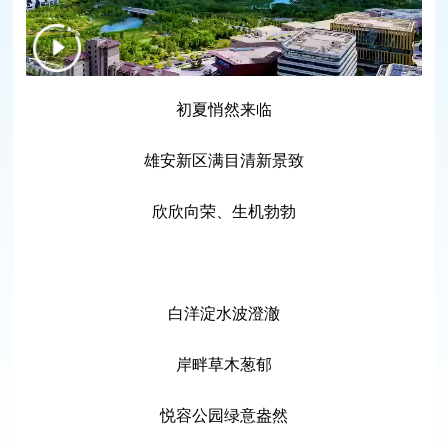
初夏悄然来临
雄安新区满目清新景致
欣欣向荣、生机勃勃
白洋淀水波澄澈
岸畔草木葱郁
悦容公园绿意盎然