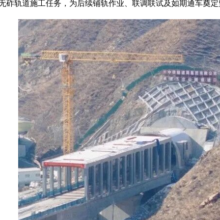
无砟轨道施工任务，为后续铺轨作业、联调联试及如期通车奠定