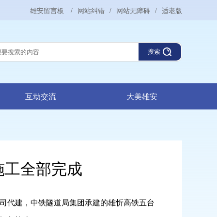
雄安留言板
/
网站纠错
/
网站无障碍
/
适老版
搜索
互动交流
大美雄安
施工全部完成
司代建，中铁隧道局集团承建的雄忻高铁五台