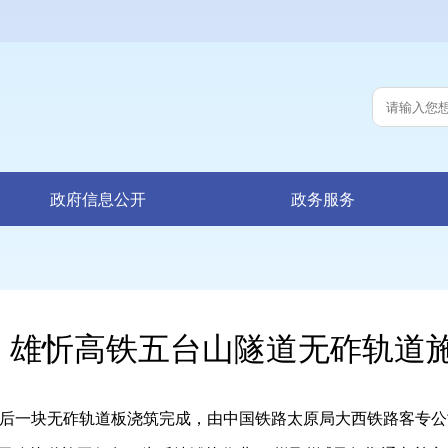
政府信息公开
政务服务
雄忻高铁五台山隧道无砟轨道
一块无砟轨道板浇筑完成，由中国铁路太原局大西铁路客专公