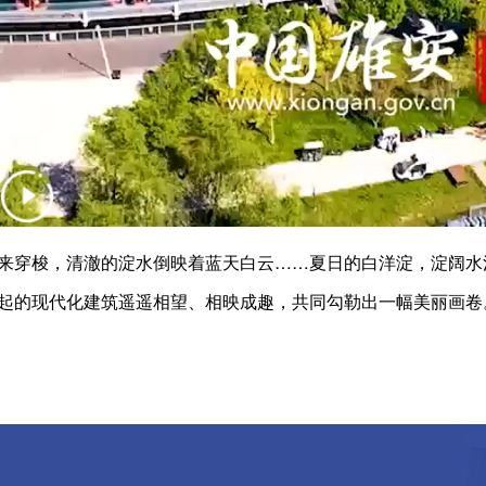
穿梭，清澈的淀水倒映着蓝天白云……夏日的白洋淀，淀阔水
起的现代化建筑遥遥相望、相映成趣，共同勾勒出一幅美丽画卷