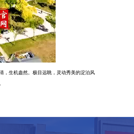
清，生机盎然。极目远眺，灵动秀美的淀泊风
。