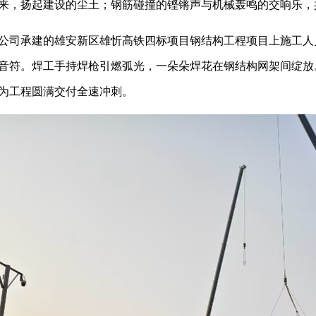
来，扬起建设的尘土；钢筋碰撞的铿锵声与机械轰鸣的交响乐，共
司承建的雄安新区雄忻高铁四标项目钢结构工程项目上施工人
音符。焊工手持焊枪引燃弧光，一朵朵焊花在钢结构网架间绽放
为工程圆满交付全速冲刺。