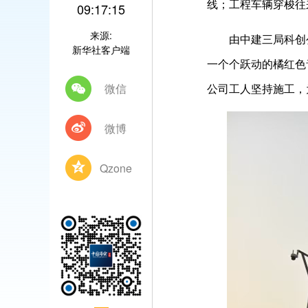
线；工程车辆穿梭往
09:17:15
来源:
由中建三局科创公
新华社客户端
一个个跃动的橘红色
微信
公司工人坚持施工，
微博
Qzone