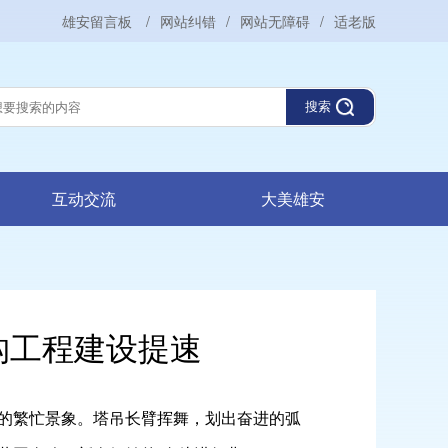
雄安留言板
/
网站纠错
/
网站无障碍
/
适老版
搜索
互动交流
大美雄安
构工程建设提速
的繁忙景象。塔吊长臂挥舞，划出奋进的弧