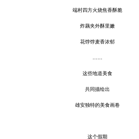
端村四方火烧焦香酥脆
炸藕夹外酥里嫩
花饽饽麦香浓郁
……
这些地道美食
共同描绘出
雄安独特的美食画卷
这个假期