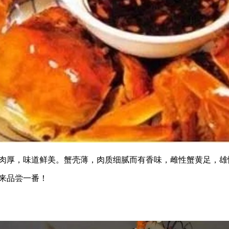
厚，味道鲜美。蟹壳薄，肉质细腻而有香味，雌性蟹黄足，雄
来品尝一番！