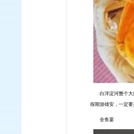
白洋淀河蟹个大肉
假期游雄安，一定要
全鱼宴