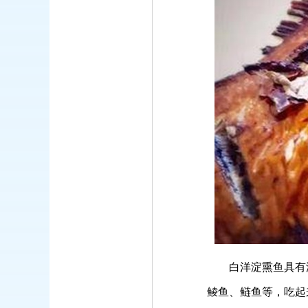
白洋淀熏鱼具有浓
鲮鱼、鲢鱼等，吃起