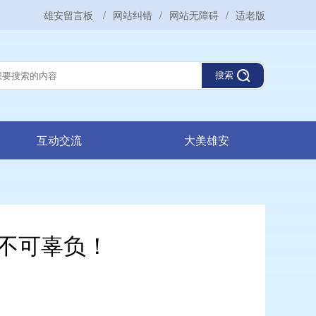
雄安留言板
/
网站纠错
/
网站无障碍
/
适老版
搜索
互动交流
大美雄安
不可辜负！