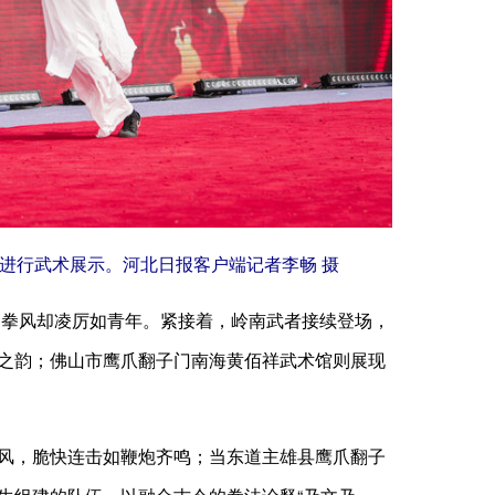
进行武术展示。河北日报客户端记者李畅 摄
拳风却凌厉如青年。紧接着，岭南武者接续登场，
之韵；佛山市鹰爪翻子门南海黄佰祥武术馆则展现
风，脆快连击如鞭炮齐鸣；当东道主雄县鹰爪翻子