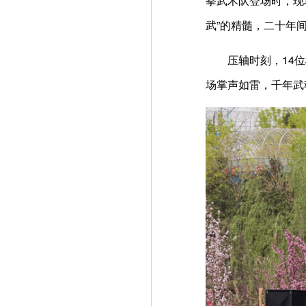
拳武术队登场时，现
武”的精髓，二十年
压轴时刻，14位雄
场掌声如雷，千年武