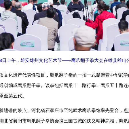
日上午，雄安雄州文化艺术节——鹰爪翻子拳大会在雄县雄山公
文化遗产代表性项目，鹰爪翻子拳的一招一式凝聚着中华武学
通创编成鹰爪翻子拳。该拳包括鹰爪十二路行拳、鹰爪五十路连
承至第五代。
锵的鼓点，河北省石家庄市至纯武术鹰爪拳馆率先登台，燕赵
湖北省襄阳市鹰爪翻子拳协会携三国古城的侠义精神亮相，鹰爪