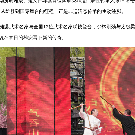
场沸腾如潮。这支由雄县首位国家级非遗代表性传承人陈正耀先
间从雄县到国际舞台的征程，正是非遗活态传承的生动注脚。
县武术名家与全国13位武术名家联袂登台，少林刚劲与太极柔
魂在春日的雄安写下新的传奇。