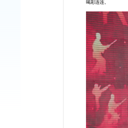
喝彩连连。