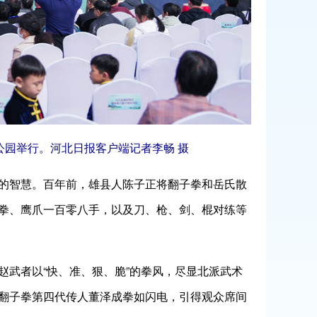
园举行。河北日报客户端记者李畅 摄
的智慧。百年前，雄县人陈子正将翻子拳和岳氏散
拳、鹰爪一百零八手，以及刀、枪、剑、棍对练等
武者以“快、准、狠、脆”的拳风，尽显北派武术
翻子拳第四代传人董泽成拳如闪电，引得观众席间