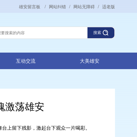
雄安留言板
/
网站纠错
/
网站无障碍
/
适老版
搜索
互动交流
大美雄安
魂激荡雄安
舞台上留下残影，激起台下观众一片喝彩。