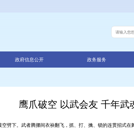
政府信息公开
政务服务
鹰爪破空 以武会友 千年武
空劈下。武者腾挪间衣袂翻飞，抓、打、擒、锁的连贯招式在