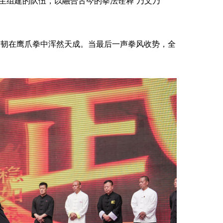
生组建的队伍，以融合古今的拳法诠释“乃文乃
韧在鹰爪拳中浑然天成。当最后一声拳风收势，全