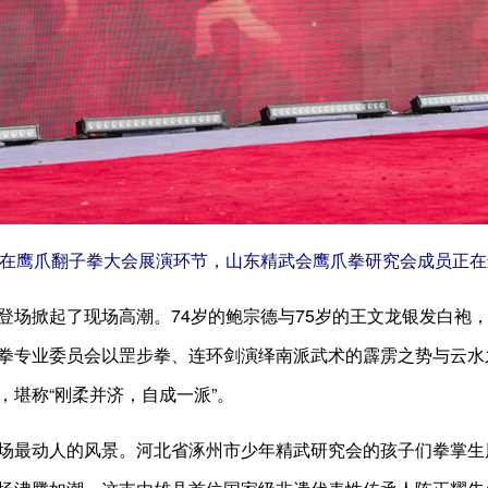
鹰爪翻子拳大会展演环节，山东精武会鹰爪拳研究会成员正在
掀起了现场高潮。74岁的鲍宗德与75岁的王文龙银发白袍，
拳专业委员会以罡步拳、连环剑演绎南派武术的霹雳之势与云水
，堪称“刚柔并济，自成一派”。
最动人的风景。河北省涿州市少年精武研究会的孩子们拳掌生