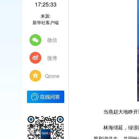
17:25:33
来源:
新华社客户端
微信
微博
Qzone
当燕赵大地睁开双
林海绵延，绿浪翻
里和谐共生，共同绘