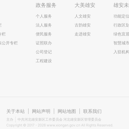
政务服务
大美雄安
雄安
个人服务
人文雄安
功能定
栏
法人服务
古韵雄安
行政区
专栏
便民服务
走进雄安
绿色宜
表公开专栏
证照联办
智慧城
公司登记
入驻机
工程建设
关于本站
|
网站声明
|
网站地图
|
联系我们
主办
中共河北雄安新区工作委员会 河北雄安新区管理委员会
Copyright ©
2017 - 2026
www.xiongan.gov.cn All Rights Reserved.