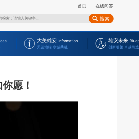
首页
在线问答
搜索
大美雄安
雄安未来
ices
Information
Bluep
务
天蓝地绿 水城共融
创新引领 卓越缔造
如你愿！