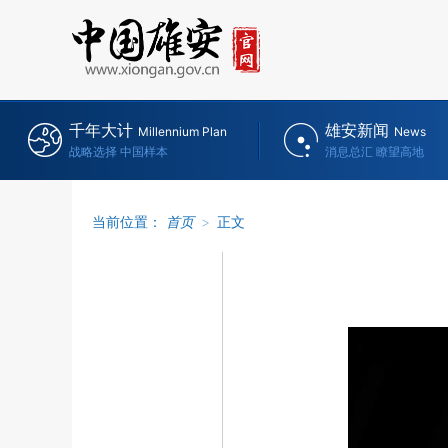
千年大计
雄安新闻
Millennium Plan
News
战略选择 中国样本
消息总汇 瞭望高地
当前位置：
首页
>
正文