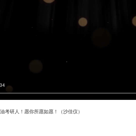
考研人！愿你所愿如愿！（沙佳仪）