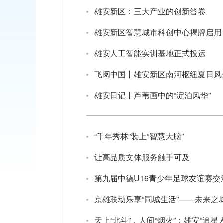
雄安新区：三大产业的创新答卷
雄安新区智慧城市科创中心揭牌启用
雄安人工智能实训基地正式投运
飞阅中国丨雄安新区南河枢纽夏日风
雄安日记丨芦苇画中的“淀泊风华”
“千年秀林”装上“智慧大脑”
让高品质文体服务触手可及
第九届中德U16青少年足球友谊赛
京雄联动乐享“同城生活”——未来之
天上“北斗”，人间“烟火”：雄安“追星