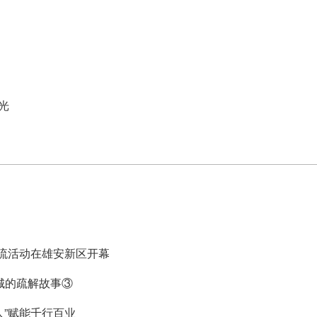
光
交流活动在雄安新区开幕
城的疏解故事③
人”赋能千行百业