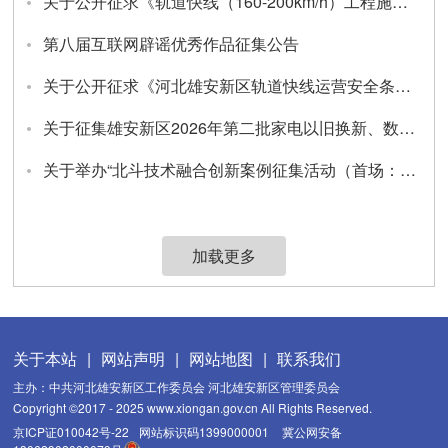
关于公开征求《轨道快线（160-200km/h）工程施工质量验收标准（征求意见稿）》和编制说明意见的公告
第八届互联网辟谣优秀作品征集公告
关于公开征求《河北雄安新区轨道快线运营安全条例（征求意见稿）》意见的公告
关于征集雄安新区2026年第二批家电以旧换新、数码和智能产品购新活动承办单位的通知
关于举办“北斗技术融合创新案例征集活动（首场：北斗+大众消费）”的通知
加载更多
关于本站
|
网站声明
|
网站地图
|
联系我们
主办：中共河北雄安新区工作委员会 河北雄安新区管理委员会
Copyright ©2017 - 2025 www.xiongan.gov.cn All Rights Reserved.
京ICP证010042号-22
网站标识码1399000001
冀公网安备