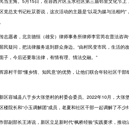
主角。5月15日，在容西片区玉水社区第三届邻里文化节上
区党总支书记杜苁荟说，这次活动的主题是“以花为媒与法相约”，
。
志愿者，北京德恒（雄安）律师事务所律师李官芮在普法咨询
居民疑问，把法律服务送到群众身边。“由村民变市民，生活的改
面子，今后还要靠法律，有情有理、情法交融。”
村干部“懂乡情、知民意”的优势，让他们联合年轻社区干部
容城县八于乡大张堡村的村委会委员。2022年10月，大张
区楼院长和“小玉调解团”成员，老夏和社区干部一起调解了不少
副部长王涛说，新区立足新时代“枫桥经验”实践要求，推动