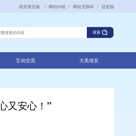
雄安留言板
/
网站纠错
/
网站无障碍
/
适老版
搜索
互动交流
大美雄安
心又安心！”