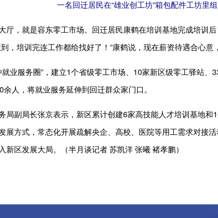
一名回迁居民在“雄业创工坊”箱包配件工坊里
厅，就是容东零工市场。回迁居民康鹤在培训基地完成培训后
想到，培训完连工作都给找好了！”康鹤说，现在薪资待遇合心意
就业服务圈”，建立1个省级零工市场、10家新区级零工驿站、3
00余人，将就业服务延伸到回迁群众家门口。
副局长张京表示，新区累计创建6家高技能人才培训基地和16
发展方式，常态化开展疏解央企、高校、医院等用工需求对接活
入新区发展大局。（半月谈记者 苏凯洋 张曦 褚孝鹏）