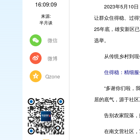
16:09:09
2023年5月10
来源:
让群众住得稳、过得
半月谈
25年底，雄安新区已
微信
选举。
从传统乡村到现代
微博
住得稳：精细服务
Qzone
“多谢你们啦，我在
居的底气，源于社区
告别农家院落，搬
在南文营社区，73