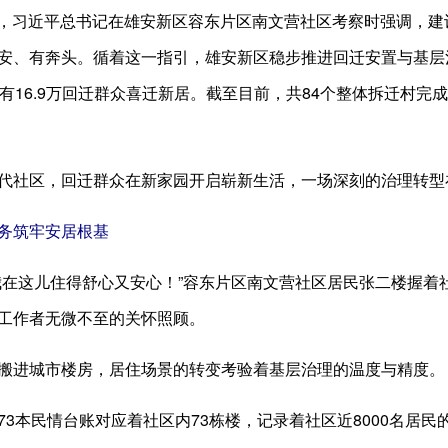
日，习近平总书记在雄安新区容东片区南文营社区考察时强调，
安、有奔头。循着这一指引，雄安新区稳步推进回迁安置与基层
有16.9万回迁群众喜迁新居。截至目前，共84个整体拆迁村完成
社区，回迁群众在新家园开启崭新生活，一场深刻的治理转型
筑牢安居根基
这儿住得舒心又安心！”容东片区南文营社区居民张二楼握着社
工作者无微不至的关怀照顾。
进城市楼房，居住场景的转变考验着基层治理的温度与精度。
本民情台账对应着社区内73栋楼，记录着社区近8000名居民