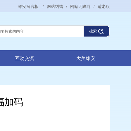
雄安留言板
/
网站纠错
/
网站无障碍
/
适老版
搜索
互动交流
大美雄安
福加码