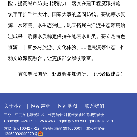
险，提高城市防洪排涝能力，落实在建工程度汛措施，
筑牢守护千年大计、国家大事的坚固防线。要统筹水资
源、水环境、水生态治理，巩固拓展白洋淀生态环境治
理成果，确保水质稳定保持在地表水Ⅲ类。要立足特色
资源，丰富乡村旅游、文化体验、非遗展演等业态，推
动文旅深度融合，让更多群众增收致富。
省领导张国华、赵辰昕参加调研。（记者四建磊）
关于本站
|
网站声明
|
网站地图
|
联系我们
主办：中共河北雄安新区工作委员会 河北雄安新区管理委员会
Copyright ©2017 - 2025 www.xiongan.gov.cn All Rights Reserved.
京ICP证010042号-22
网站标识码1399000001
冀公网安备
13062902000079号