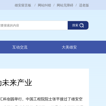
雄安留言板
/
网站纠错
/
网站无障碍
/
适老版
搜索
互动交流
大美雄安
动未来产业
汇科创园举行。中国工程院院士张平接过了雄安空