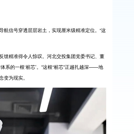
航信号穿透层层岩土，实现厘米级精准定位。“这
反馈精准得令人惊叹。河北交投集团党委书记、董
系的一根‘桩芯’。”这根“桩芯”正越扎越深——地
念变为现实。