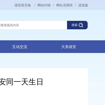
雄安留言板
/
网站纠错
/
网站无障碍
/
适老版
搜索
互动交流
大美雄安
安同一天生日