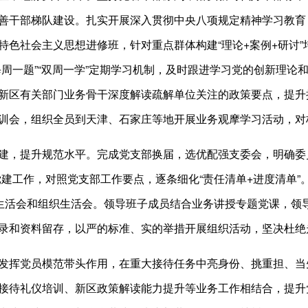
善干部梯队建设。扎实开展深入贯彻中央八项规定精神学习教育
特色社会主义思想进修班，针对重点群体构建“理论+案例+研讨
每周一题”“双周一学”定期学习机制，及时跟进学习党的创新理
新区有关部门业务骨干深度解读疏解单位关注的政策要点，提升
训会，组织全员到天津、石家庄等地开展业务观摩学习活动，对
建，提升规范水平。完成党支部换届，选优配强支委会，明确委员
党建工作，对照党支部工作要点，逐条细化“责任清单+进度清单
主生活会和组织生活会。领导班子成员结合业务讲授专题党课，领
录和资料留存，以严的标准、实的举措开展组织活动，坚决杜绝
发挥党员模范带头作用，在重大接待任务中亮身份、挑重担、当
接待礼仪培训、新区政策解读能力提升等业务工作相结合，提升