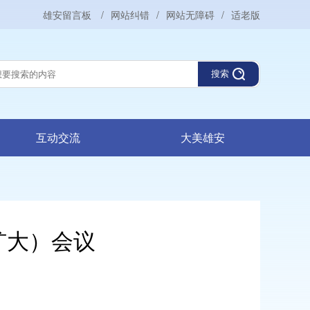
雄安留言板
/
网站纠错
/
网站无障碍
/
适老版
搜索
互动交流
大美雄安
扩大）会议