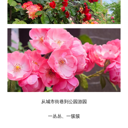
从城市街巷到公园游园
一丛丛、一簇簇