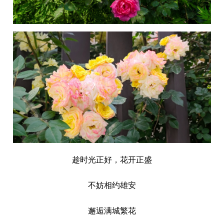
趁时光正好，花开正盛
不妨相约雄安
邂逅满城繁花