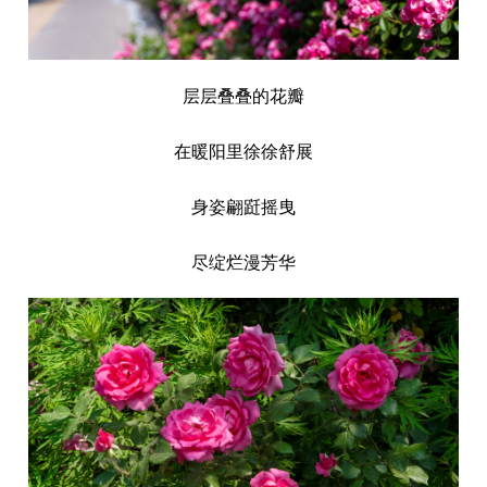
层层叠叠的花瓣
在暖阳里徐徐舒展
身姿翩跹摇曳
尽绽烂漫芳华