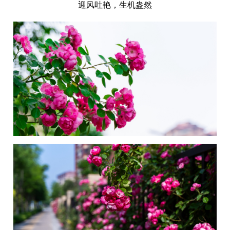
迎风吐艳，生机盎然