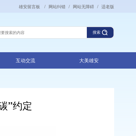
雄安留言板
/
网站纠错
/
网站无障碍
/
适老版
搜索
互动交流
大美雄安
碳”约定