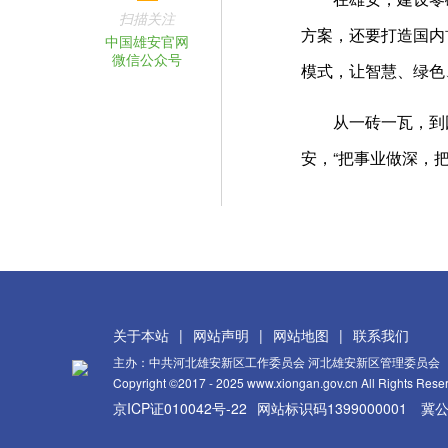
扫描关注
方案，还要打造国内
中国雄安官网
微信公众号
模式，让智慧、绿色
从一砖一瓦，到
安，“把事业做深，
关于本站
|
网站声明
|
网站地图
|
联系我们
主办：中共河北雄安新区工作委员会 河北雄安新区管理委员会
Copyright ©2017 - 2025 www.xiongan.gov.cn All Rights Rese
京ICP证010042号-22
网站标识码1399000001
冀公