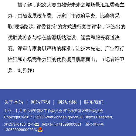
据了解，此次大赛由雄安未来之城场景汇组委会主
办，由省发展改革委、张家口市政府承办。比赛将采
取“现场路演+评委答辩”的方式进行竞赛评审，评选出的
优胜奖将参与绿色能源场站建设、运营和服务赛道决
赛。评审专家将以严格的标准，让技术先进、产业可行
性强和市场竞争力强的优质项目脱颖而出。（记者许卫
兵、刘雅静）
关于本站
|
网站声明
|
网站地图
|
联系我们
主办：中共河北雄安新区工作委员会 河北雄安新区管理委员会
Copyright ©2017 - 2025 www.xiongan.gov.cn All Rights Reserved.
京ICP证010042号-22
网站标识码1399000001
冀公网安备
13062902000079号