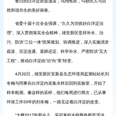
春日的白洋淀碧波荡漾，鸟翔鱼跃，勾勒出人与自
然和谐共生的美好画卷。
省委十届十次全会强调，“久久为功抓好白洋淀治
理”。深入贯彻落实全会精神，雄安新区坚持补水、治
污、防洪“三位一体”统筹规划、协调推进，深入实施清淤
疏浚、百淀连通、退耕还淀、科学补水、严密防洪“五大
工程”，推动白洋淀由“治”向“美”转变。
4月22日，雄安新区安新县生态环境局监测站站长刘
冬梅与同事在白洋淀内采集水样后回到实验室，开始了
样本检测。像这样的采样，他们每周进行两次，已从事
环保工作33年的刘冬梅，一路见证着白洋淀的改变。
“大概2017年那会儿，采回来的水样颜色都是浑浊