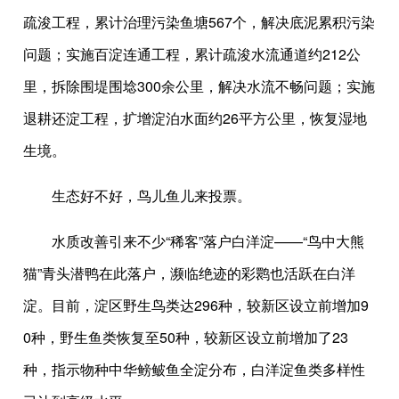
疏浚工程，累计治理污染鱼塘567个，解决底泥累积污染
问题；实施百淀连通工程，累计疏浚水流通道约212公
里，拆除围堤围埝300余公里，解决水流不畅问题；实施
退耕还淀工程，扩增淀泊水面约26平方公里，恢复湿地
生境。
生态好不好，鸟儿鱼儿来投票。
水质改善引来不少“稀客”落户白洋淀——“鸟中大熊
猫”青头潜鸭在此落户，濒临绝迹的彩鹮也活跃在白洋
淀。目前，淀区野生鸟类达296种，较新区设立前增加9
0种，野生鱼类恢复至50种，较新区设立前增加了23
种，指示物种中华鳑鲏鱼全淀分布，白洋淀鱼类多样性