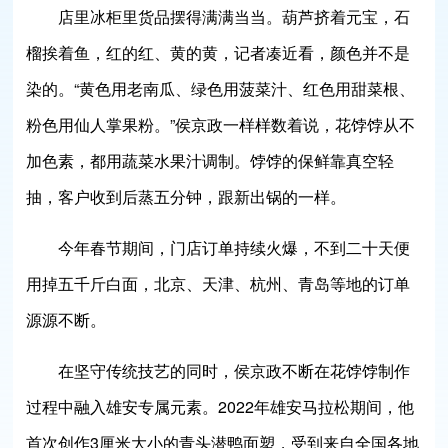
店里冰柜里货品摆得满满当当。葫芦挤着元宝，石
榴挨着鱼，红的红、黄的黄，记者凑近看，颜色并不是
染的。“黄色用老南瓜、绿色用菠菜汁、红色用甜菜根、
粉色用仙人掌果粉。”侯京政一样样数着说，花饽饽从不
加色素，都用蔬菜水果汁调制。饽饽的保鲜靠真空轻
抽，客户收到后蒸五分钟，跟新出锅的一样。
今年春节期间，门店订单持续火爆，不到二十天便
用掉五千斤白面，北京、天津、杭州、青岛等地的订单
源源不断。
在坚守传统技艺的同时，侯京政不断在花饽饽制作
过程中融入雄安专属元素。2022年雄安马拉松期间，他
首次创作3厘米大小的青头潜鸭面塑，受到来自全国各地