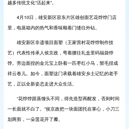
越多传统文化“活起来”。
4月10日，雄安新区容东片区雄创面艺花饽饽门店
里，电蒸箱内的热气和香味顺着门缝往外钻。
雄安新区非遗项目面塑（王家营村花饽饽制作技
艺）代表性传承人侯京政，弯着腰往礼盒里码福袋饽
饽。旁边面捏的金元宝上卧着一匹枣红小马，鬃毛捏成
祥云卷儿。如今，面塑这门承载着雄安乡土记忆的老手
艺，正以全新姿态走进大众生活。
“花饽饽跟蒸馒头不同，得先造型再醒发，否则时间
一长面就不白了。”侯京政把一块面团托在掌心，小刀三
划两剪，一朵莲花开了瓣。