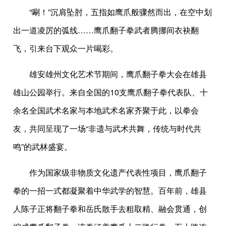
“唰！”沉肩坠肘，五指如鹰爪般骤然而出，在空中划
出一道凌厉的弧线……鹰爪翻子拳武者腾挪间衣袂翻
飞，引来台下观众一片喝彩。
雄安雄州文化艺术节期间，鹰爪翻子拳大会在雄县
雄山公园举行。来自全国的10支鹰爪翻子拳代表队、十
余名全国武术名家与本地武术名家齐聚于此，以拳会
友，共同呈现了一场“非遗与武术共舞，传统与时代共
鸣”的武林盛宴。
作为国家级非物质文化遗产代表性项目，鹰爪翻子
拳的一招一式都凝聚着中华武学的智慧。百年前，雄县
人陈子正将翻子拳和岳氏散手去粗取精、融会贯通，创