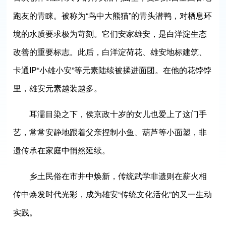
跑友的青睐。被称为“鸟中大熊猫”的青头潜鸭，对栖息环
境的水质要求极为苛刻。它们安家雄安，是白洋淀生态
改善的重要标志。此后，白洋淀荷花、雄安地标建筑、
卡通IP“小雄小安”等元素陆续被揉进面团。在他的花饽饽
里，雄安元素越装越多。
耳濡目染之下，侯京政十岁的女儿也爱上了这门手
艺，常常安静地跟着父亲捏制小鱼、葫芦等小面塑，非
遗传承在家庭中悄然延续。
乡土民俗在市井中焕新，传统武学非遗则在薪火相
传中焕发时代光彩，成为雄安“传统文化活化”的又一生动
实践。