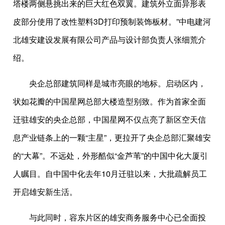
塔楼两侧悬挑出来的巨大红色双翼。建筑外立面异形表
皮部分使用了改性塑料3D打印预制装饰板材。”中电建河
北雄安建设发展有限公司产品与设计部负责人张细荒介
绍。
央企总部建筑同样是城市亮眼的地标。启动区内，
状如花瓣的中国星网总部大楼造型别致。作为首家全面
迁驻雄安的央企总部，中国星网不仅点亮了新区空天信
息产业链条上的一颗“主星”，更拉开了央企总部汇聚雄安
的“大幕”。不远处，外形酷似“金芦苇”的中国中化大厦引
人瞩目。自中国中化去年10月迁驻以来，大批疏解员工
开启雄安新生活。
与此同时，容东片区的雄安商务服务中心已全面投