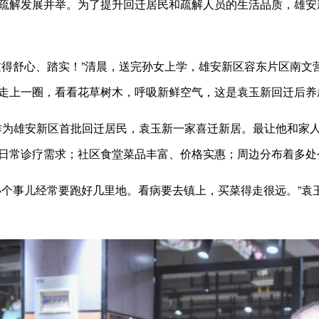
疏解发展并举。为了提升回迁居民和疏解人员的生活品质，雄安新区
过得舒心、踏实！”清晨，送完孙女上学，雄安新区容东片区南文营
走上一圈，看看花草树木，呼吸新鲜空气，这是袁玉新回迁后养
月，作为雄安新区首批回迁居民，袁玉新一家喜迁新居。最让他和家人
日常诊疗需求；社区食堂菜品丰富、价格实惠；周边分布着多处
办个事儿经常要跑好几里地。看病要去镇上，买菜得走很远。”袁玉