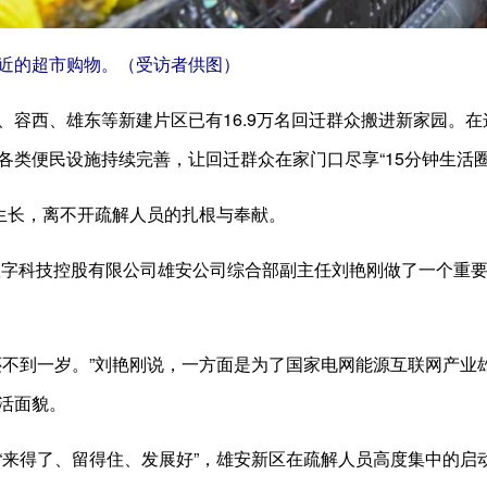
近的超市购物。（受访者供图）
、容西、雄东等新建片区已有16.9万名回迁群众搬进新家园。
各类便民设施持续完善，让回迁群众在家门口尽享“15分钟生活
节生长，离不开疏解人员的扎根与奉献。
网数字科技控股有限公司雄安公司综合部副主任刘艳刚做了一个重
还不到一岁。”刘艳刚说，一方面是为了国家电网能源互联网产业
活面貌。
“来得了、留得住、发展好”，雄安新区在疏解人员高度集中的启