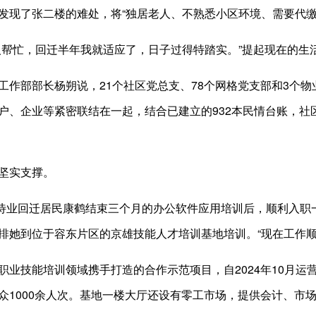
发现了张二楼的难处，将“独居老人、不熟悉小区环境、需要代缴
人帮忙，回迁半年我就适应了，日子过得特踏实。”提起现在的生
工作部部长杨朔说，21个社区党总支、78个网格党支部和3个物
户、企业等紧密联结在一起，结合已建立的932本民情台账，社
坚实支撑。
后”待业回迁居民康鹤结束三个月的办公软件应用培训后，顺利入
排她到位于容东片区的京雄技能人才培训基地培训。“现在工作顺
职业技能培训领域携手打造的合作示范项目，自2024年10月
众1000余人次。基地一楼大厅还设有零工市场，提供会计、市