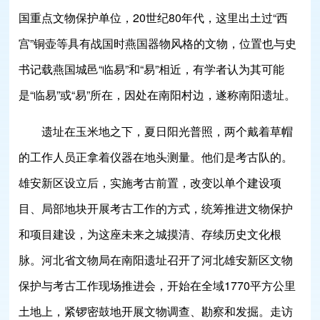
国重点文物保护单位，20世纪80年代，这里出土过“西
宫”铜壶等具有战国时燕国器物风格的文物，位置也与史
书记载燕国城邑“临易”和“易”相近，有学者认为其可能
是“临易”或“易”所在，因处在南阳村边，遂称南阳遗址。
遗址在玉米地之下，夏日阳光普照，两个戴着草帽
的工作人员正拿着仪器在地头测量。他们是考古队的。
雄安新区设立后，实施考古前置，改变以单个建设项
目、局部地块开展考古工作的方式，统筹推进文物保护
和项目建设，为这座未来之城摸清、存续历史文化根
脉。河北省文物局在南阳遗址召开了河北雄安新区文物
保护与考古工作现场推进会，开始在全域1770平方公里
土地上，紧锣密鼓地开展文物调查、勘察和发掘。走访