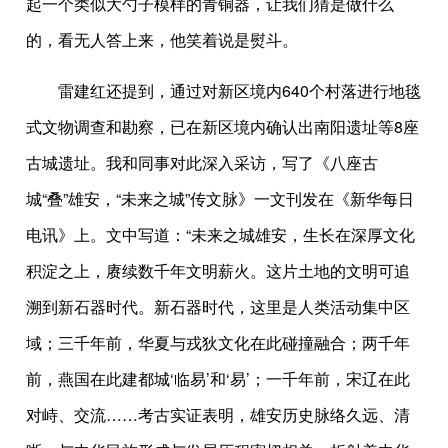
起一个类似大勺子模样的青铜器，让我们猜是做什么
的，看无人答上来，他笑着说是熨斗。
雷建红还提到，通过对新区境内640个村落进行地毯
式文物调查和勘察，已在新区境内确认出南阳遗址等8座
古城遗址。我和同事对此深入采访，写了《八座古
城“叠”雄安，“未来之城”传文脉》一文刊发在《新华每日
电讯》上。文中写道：“未来之城雄安，生长在深厚文化
积淀之上，赓续数千年文明薪火。这片土地的文明可追
溯到新石器时代。新石器时代，这里是人类活动集中区
域；三千年前，华夏与戎狄文化在此碰撞融合；两千年
前，燕国在此建都城‘临易’和‘易’；一千年前，宋辽在此
对峙、交流……考古实证表明，雄安历史脉络久远、清