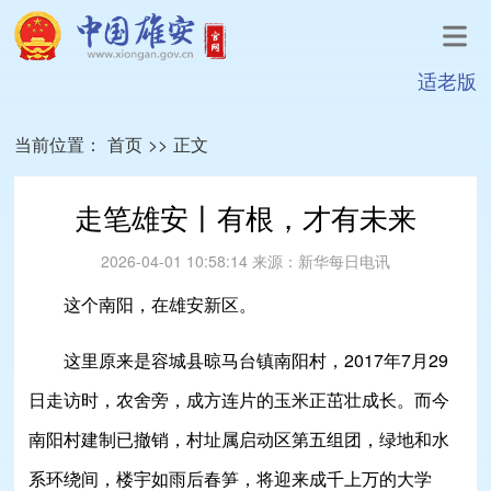
适老版
当前位置：
首页
>>
正文
走笔雄安丨有根，才有未来
2026-04-01 10:58:14
来源：
新华每日电讯
这个南阳，在雄安新区。
这里原来是容城县晾马台镇南阳村，2017年7月29
日走访时，农舍旁，成方连片的玉米正茁壮成长。而今
南阳村建制已撤销，村址属启动区第五组团，绿地和水
系环绕间，楼宇如雨后春笋，将迎来成千上万的大学