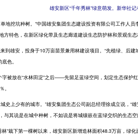
雄安新区“千年秀林”绿意萌发。新华社记
简单地挖坑种树。”中国雄安集团生态建设投资有限公司工作人员
地方特色，在新区绿化带及生态廊道建设生态防护林和景观生态
相成来到雄安，投身于10万亩苗景兼用林建设项目。“先植绿、后
的底色。
这个字被放在“水林田淀”之后——先留足蓝绿空间，划定生态保
0％。
建城史上少有的城市。”雄安集团生态公司副总经理徐成立说，“
，与其说是在城中种树，不如说是将城镶嵌在蓝绿交织的生态空
年秀林”栽下第一棵树以来，雄安新区新增造林面积48.3万亩，绿