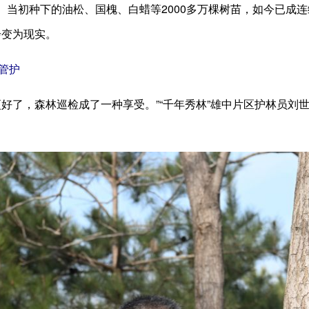
1%。当初种下的油松、国槐、白蜡等2000多万棵树苗，如今已成连
步变为现实。
管护
更好了，森林巡检成了一种享受。”“千年秀林”雄中片区护林员