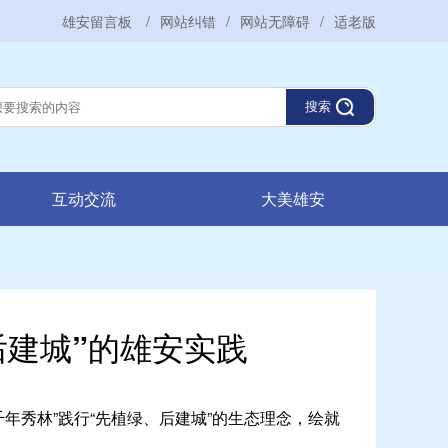
雄安留言板
/
网站纠错
/
网站无障碍
/
适老版
搜索
互动交流
大美雄安
后建城”的雄安实践
千年秀林”践行“先植绿、后建城”的生态理念，绘就