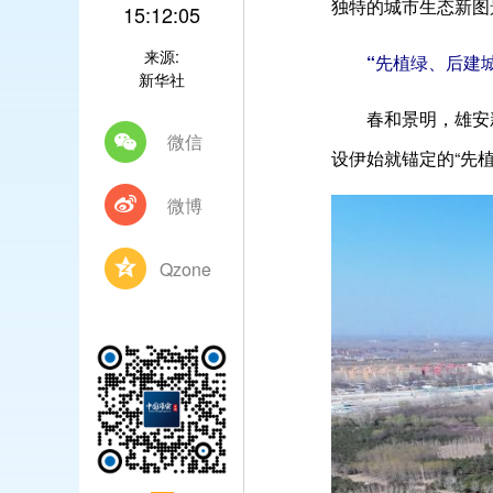
独特的城市生态新图
15:12:05
来源:
“先植绿、后建城
新华社
春和景明，雄安
微信
设伊始就锚定的“先
微博
Qzone