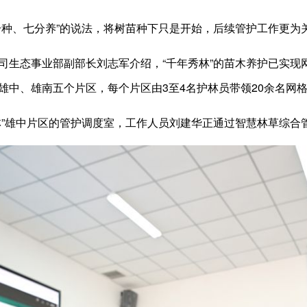
分种、七分养”的说法，将树苗种下只是开始，后续管护工作更为
司生态事业部副部长刘志军介绍，“千年秀林”的苗木养护已实现
雄中、雄南五个片区，每个片区由3至4名护林员带领20余名网
林”雄中片区的管护调度室，工作人员刘建华正通过智慧林草综合