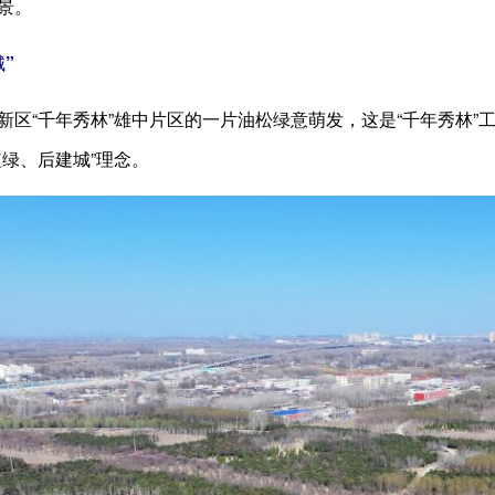
景。
”
新区“千年秀林”雄中片区的一片油松绿意萌发，这是“千年秀林
植绿、后建城”理念。