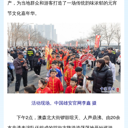
产，为当地群众和游客打造了一场传统韵味浓郁的元宵
节文化嘉年华。
活动现场。中国雄安官网李鑫 摄
下午2点，澳森北大街锣鼓喧天、人声鼎沸。由20余
支非遗表演队伍组成的踩街方阵浩浩荡荡地开始巡游。