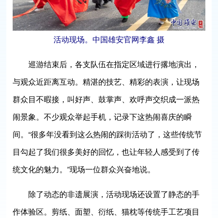
活动现场。中国雄安官网李鑫 摄
巡游结束后，各支队伍在指定区域进行撂地演出，
与观众近距离互动。精湛的技艺、精彩的表演，让现场
群众目不暇接，叫好声、鼓掌声、欢呼声交织成一派热
闹景象。不少观众举起手机，记录下这热闹喜庆的瞬
间。“很多年没看到这么热闹的踩街活动了，这些传统节
目勾起了我们很多美好的回忆，也让年轻人感受到了传
统文化的魅力。”现场一位群众兴奋地说。
除了动态的非遗展演，活动现场还设置了静态的手
作体验区。剪纸、面塑、衍纸、猫枕等传统手工艺项目