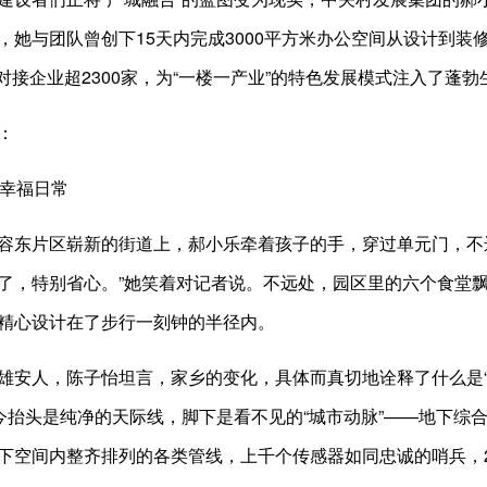
，她与团队曾创下15天内完成3000平方米办公空间从设计到装修
对接企业超2300家，为“一楼一产业”的特色发展模式注入了蓬勃
：
幸福日常
东片区崭新的街道上，郝小乐牵着孩子的手，穿过单元门，不远
了，特别省心。”她笑着对记者说。不远处，园区里的六个食堂
精心设计在了步行一刻钟的半径内。
人，陈子怡坦言，家乡的变化，具体而真切地诠释了什么是“
如今抬头是纯净的天际线，脚下是看不见的“城市动脉”——地下综
下空间内整齐排列的各类管线，上千个传感器如同忠诚的哨兵，2