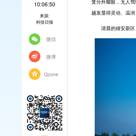
笼分外耀眼，无人驾
10:06:50
越发显得灵动、温润
来源:
科技日报
清晨的雄安新区，建
微信
微博
Qzone