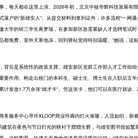
每天都在这里上演。2026年初，北京中核华辉科技发展有限
式落户的“新雄安人”。从提交材料到拿到证件，许多流程“一网
徽大学的研三学生蒋梦瑞，在参加新区急需紧缺人才选聘笔试时
品都免费。室外天寒地冻，回到驿站觉得特别温暖。”她说，这
后是系统性的政策支撑。雄安新区党群工作部人才工作组组长
重要作用。刚走出校门的本科生、硕士生、博士生在入职后五年内，
累计发放1.7万余张“雄才卡”。凭这张卡，他们可以在医疗就诊
。
服务中心寻环XLOOP商业环廊内灯火璀璨，人流如织，新
型的建筑在夜色与节日灯光的映衬下熠熠生辉，与雄安图书馆如繁
景。这幅图景，仿佛在无声地传递着最温暖的问候：“雄安欢迎你