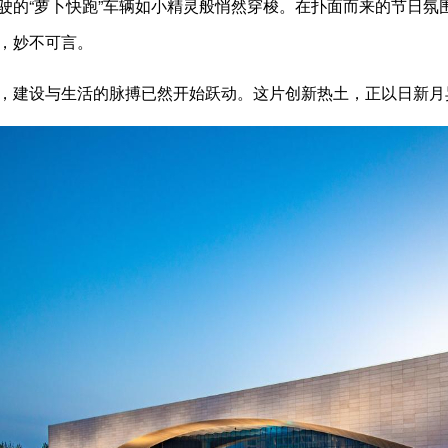
驶的“萝卜快跑”车辆如小精灵般悄然穿梭。在扑面而来的节日氛
，妙不可言。
设与生活的脉搏已然开始跃动。这片创新热土，正以日新月异