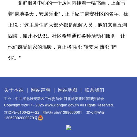
党群服务中心的一个房间内挂着一幅书画，上面写
着“易地换天，安居乐业”，正呼应了易安社区的名字。徐
正说：“这里居住的大部分都是疏解人员，他们来自五湖
四海，彼此不认识。社区希望通过各种活动和服务，让
他们感受到家的温暖，真正将‘陌邻’转变为‘熟邻’‘睦
邻’。”
关于本站
|
网站声明
|
网站地图
|
联系我们
主办：中共河北雄安新区工作委员会 河北雄安新区管理委员会
Copyright ©2017 - 2025 www.xiongan.gov.cn All Rights Reserved.
京ICP证010042号-22
网站标识码1399000001
冀公网安备
13062902000079号