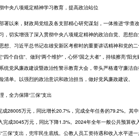
中央八项规定精神学习教育，提高政治站位
以来，财政局党组及各支部精心研究谋划，一体推进“学查改
习，切实增强了深入贯彻中央八项规定精神的政治自觉、思想自
思想、习近平总书记在雄安新区考察时的重要讲话精神和党的二
定“四个自信”、做到“两个维护”，心怀“国之大者”，持续擦亮“阳
系统党风廉政建设暨政治性警示教育大会，带头严格遵守廉洁自
险清单。以强烈的政治意识和政治担当，做好党风廉政建设。
，全力保障“三保”支出
28005万元，同比增长20.7%，完成全年任务的79.2%。其中税
入完成3045万元，同比下降1.3%。2024年全年一般公共预算收入
力保障“三保”支出，兜牢民生底线。公教人员工资待遇和收入水平