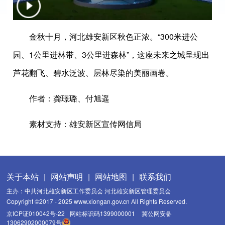
金秋十月，河北雄安新区秋色正浓。“300米进公
园、1公里进林带、3公里进森林”，这座未来之城呈现出
芦花翻飞、碧水泛波、层林尽染的美丽画卷。
作者：龚璟璐、付旭遥
素材支持：雄安新区宣传网信局
关于本站
|
网站声明
|
网站地图
|
联系我们
主办：中共河北雄安新区工作委员会 河北雄安新区管理委员会
Copyright ©2017 - 2025 www.xiongan.gov.cn All Rights Reserved.
京ICP证010042号-22
网站标识码1399000001
冀公网安备
13062902000079号