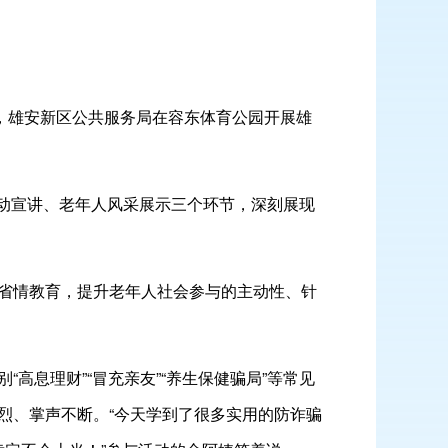
，雄安新区公共服务局在容东体育公园开展雄
动宣讲、老年人风采展示三个环节，深刻展现
省情教育，提升老年人社会参与的主动性、针
息理财”“冒充亲友”“养生保健骗局”等常见
烈、掌声不断。“今天学到了很多实用的防诈骗